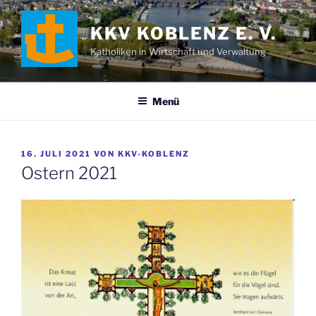
Zum
Inhalt
KKV KOBLENZ E. V.
springen
Katholiken in Wirtschaft und Verwaltung
Menü
VERÖFFENTLICHT
16. JULI 2021
VON
KKV-KOBLENZ
AM
Ostern 2021