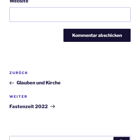
Website
Beitragsnavigation
ZURÜCK
Vorheriger
Beitrag
Glauben und Kirche
WEITER
Nächster
Beitrag
Fastenzeit 2022
Suchen