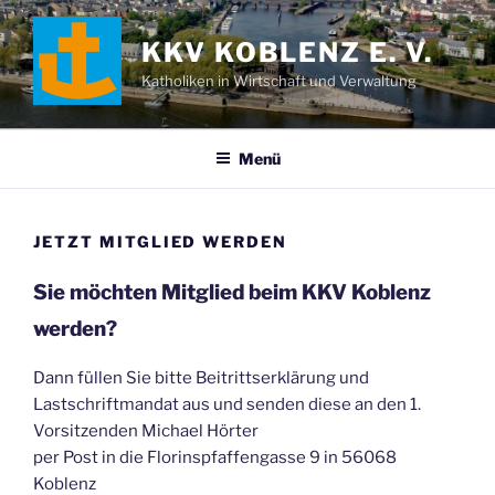
Zum
Inhalt
KKV KOBLENZ E. V.
springen
Katholiken in Wirtschaft und Verwaltung
Menü
JETZT MITGLIED WERDEN
Sie möchten Mitglied beim KKV Koblenz
werden?
Dann füllen Sie bitte Beitrittserklärung und
Lastschriftmandat aus und senden diese an den 1.
Vorsitzenden Michael Hörter
per Post in die Florinspfaffengasse 9 in 56068
Koblenz