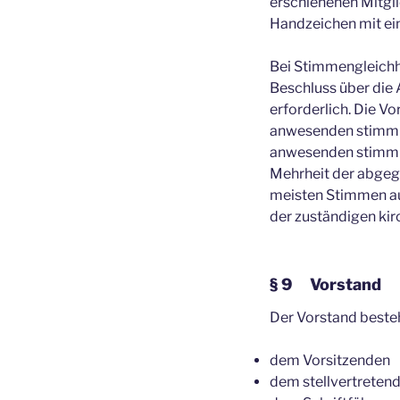
erschienenen Mitgl
Handzeichen mit ei
Bei Stimmengleichhe
Beschluss über die
erforderlich. Die V
anwesenden stimmber
anwesenden stimmber
Mehrheit der abgege
meisten Stimmen auf
der zuständigen kir
§ 9 Vorstand
Der Vorstand besteh
dem Vorsitzenden
dem stellvertreten