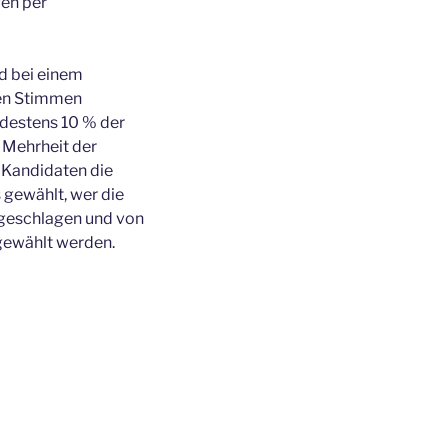
gen per
d bei einem
den Stimmen
ndestens 10 % der
 Mehrheit der
r Kandidaten die
 gewählt, wer die
rgeschlagen und von
 gewählt werden.