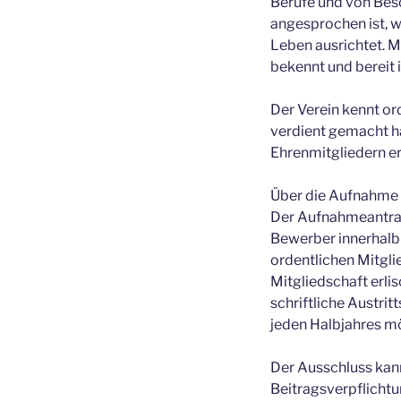
Berufe und von Besc
angesprochen ist, w
Leben ausrichtet. M
bekennt und bereit i
Der Verein kennt or
verdient gemacht h
Ehrenmitgliedern e
Über die Aufnahme a
Der Aufnahmeantrag 
Bewerber innerhalb
ordentlichen Mitgl
Mitgliedschaft erlis
schriftliche Austri
jeden Halbjahres mö
Der Ausschluss kann
Beitragsverpflicht