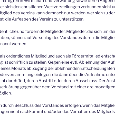
häftigten in Wirtschaft und Verwaltung sowie deren Angehör
er sich den christlichen Wertvorstellungen verbunden sieht 
itglied des Vereins kann demnach nur werden, wer sich zu den
st, die Aufgaben des Vereins zu unterstützen.
dentliche und fördernde Mitglieder. Mitglieder, die sich um d
aben, können auf Vorschlag des Vorstandes durch die Mitgl
rnannt werden.
ls ordentliches Mitglied und auch als Fördermitglied entsch
ist schriftlich zu stellen. Gegen eine evtl. Ablehnung der A
 eines Monats ab Zugang der ablehnenden Entscheidung Ber
iederversammlung einlegen, die dann über die Aufnahme entsc
cht durch Tod, durch Austritt oder durch Ausschluss. Der Austr
ttserklärung gegenüber dem Vorstand mit einer dreimonatigen
glich.
 durch Beschluss des Vorstandes erfolgen, wenn das Mitglie
ungen nicht nachkommt und/oder das Verhalten des Mitglieds