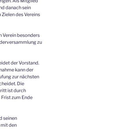
igen. Als Mitglied
und danach sein
 Zielen des Vereins
en Verein besonders
iederversammlung zu
eidet der Vorstand.
ufnahme kann der
ufung zur nächsten
heidet. Die
itt ist durch
 Frist zum Ende
d seinen
 mit den