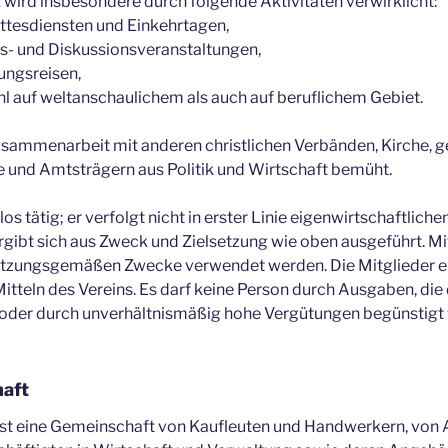
ird insbesondere durch folgende Aktivitäten verwirklicht:
ttesdiensten und Einkehrtagen,
gs- und Diskussionsveranstaltungen,
ngsreisen,
l auf weltanschaulichem als auch auf beruflichem Gebiet.
usammenarbeit mit anderen christlichen Verbänden, Kirche, g
se und Amtsträgern aus Politik und Wirtschaft bemüht.
tlos tätig; er verfolgt nicht in erster Linie eigenwirtschaftlich
gibt sich aus Zweck und Zielsetzung wie oben ausgeführt. Mit
 satzungsgemäßen Zwecke verwendet werden. Die Mitglieder e
tteln des Vereins. Es darf keine Person durch Ausgaben, di
, oder durch unverhältnismäßig hohe Vergütungen begünstigt
aft
ist eine Gemeinschaft von Kaufleuten und Handwerkern, von 