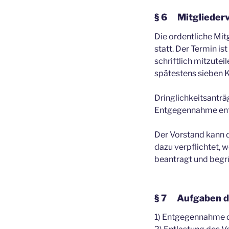
§ 6 Mitglieder
Die ordentliche Mit
statt. Der Termin i
schriftlich mitzut
spätestens sieben 
Dringlichkeitsantr
Entgegennahme ents
Der Vorstand kann 
dazu verpflichtet, w
beantragt und begr
§ 7 Aufgaben d
1) Entgegennahme d