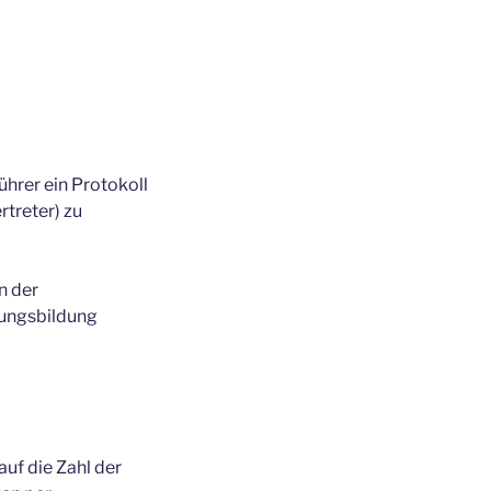
hrer ein Protokoll
treter) zu
n der
ungsbildung
uf die Zahl der