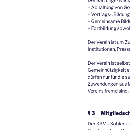
Der Satzungszweck w
– Abhaltung von Go
– Vortrags-, Bildun
– Gemeinsame Bildu
– Fortbildung sowoh
Der Verein ist um Z
Institutionen, Pres
Der Verein ist selbs
Gemeinnützigkeit er
dürfen nur für die
Zuwendungen aus Mi
Vereins fremd sind
§ 3 Mitgliedsch
Der KKV – Koblenz 