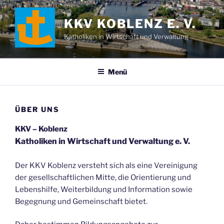
Zum
Inhalt
KKV KOBLENZ E. V.
springen
Katholiken in Wirtschaft und Verwaltung
Menü
ÜBER UNS
KKV – Koblenz
Katholiken in Wirtschaft und Verwaltung e. V.
Der KKV Koblenz versteht sich als eine Vereinigung
der gesellschaftlichen Mitte, die Orientierung und
Lebenshilfe, Weiterbildung und Information sowie
Begegnung und Gemeinschaft bietet.